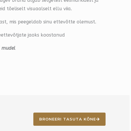
tugev bränd algab selgetest eesmärkidest ja
 tõeliselt visuaalselt ellu viia.
st, mis peegeldab sinu ettevõtte olemust.
eettevõtjate jaoks koostanud
d mudel
BRONEERI TASUTA KÕNE