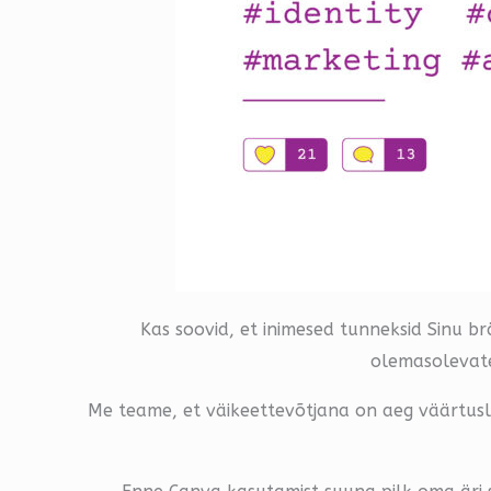
Kas soovid, et inimesed tunneksid Sinu b
olemasolevate
Me teame, et väikeettevõtjana on aeg väärtuslik