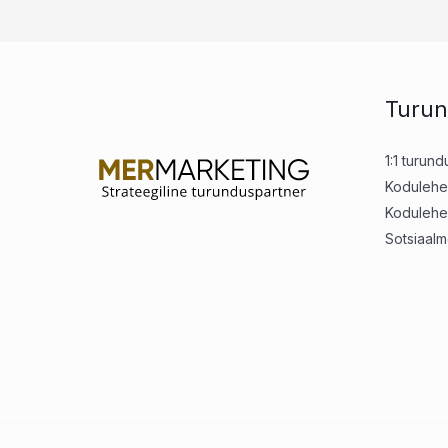
Turu
1:1 turun
Kodulehe
Kodulehe
Sotsiaal