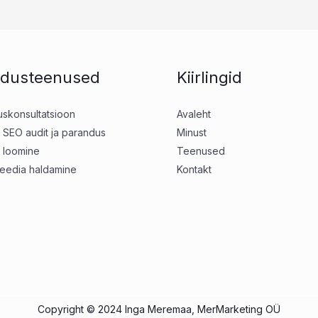
ndusteenused
Kiirlingid
duskonsultatsioon
Avaleht
 SEO audit ja parandus
Minust
 loomine
Teenused
meedia haldamine
Kontakt
Copyright © 2024 Inga Meremaa, MerMarketing OÜ