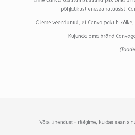
Enne Canva kasutamist suuna pilk oma äri s
põhjalikust eneseanalüüsist. Can
Oleme veendunud, et Canva pakub kõike, m
Kujunda oma bränd Canvaga, 
(Toode
Võta ühendust - räägime, kuidas saan sinu