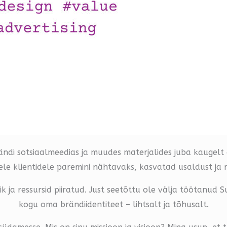
rändi sotsiaalmeedias ja muudes materjalides juba kaugelt
le klientidele paremini nähtavaks, kasvatad usaldust ja 
 ja ressursid piiratud. Just seetõttu ole välja töötanud S
kogu oma brändiidentiteet – lihtsalt ja tõhusalt.